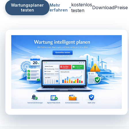
kostenlos
Wartungsplaner
Mehr
Download
Preise
testen
erfahren
testen