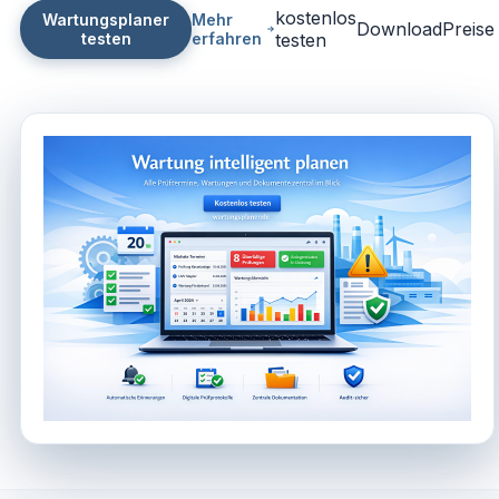
kostenlos
Wartungsplaner
Mehr
Download
Preise
testen
erfahren
testen