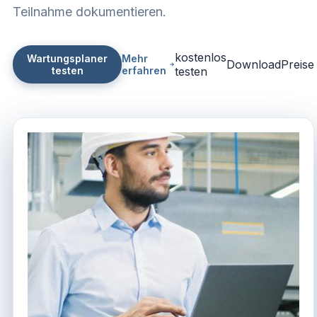
Teilnahme dokumentieren.
kostenlos
Wartungsplaner
Mehr
Download
Preise
testen
erfahren
testen