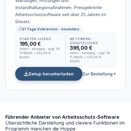
Wartungen, Prüfungen und
Instandhaltungsmaßnahmen. Preisgekrönte
Arbeitsschutzsoftware seit über 25 Jahren im
Einsatz.
21 Tage Vollversion - kostenlos
STARTER-LIZENZ
NETZWERK-
195,00 €
ZUSATZLIZENZ
395,00 €
netto - einmalig - zzgl. 19
% MwSt = 232,05 €
netto - einmalig - zzgl. 19
brutto
% MwSt = 470,05 €
brutto
Setup herunterladen
Zur Bestellung
Führender Anbieter von Arbeitsschutz-Software
Übersichtliche Darstellung und clevere Funktionen im
Programm manchen die Hoppe