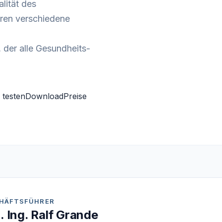
lität des
hren verschiedene
, der alle Gesundheits-
 testen
Download
Preise
HÄFTSFÜHRER
l. Ing. Ralf Grande