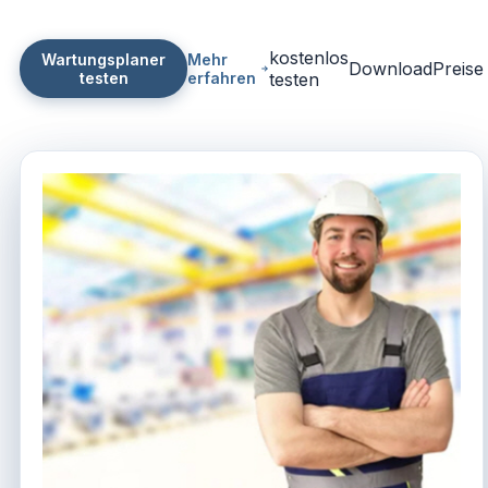
kostenlos
Wartungsplaner
Mehr
Download
Preise
testen
erfahren
testen