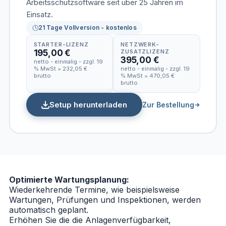
Arbeitsschutzsoftware seit über 25 Jahren im
Einsatz.
21 Tage Vollversion - kostenlos
STARTER-LIZENZ
NETZWERK-
195,00 €
ZUSATZLIZENZ
395,00 €
netto - einmalig - zzgl. 19
% MwSt = 232,05 €
netto - einmalig - zzgl. 19
brutto
% MwSt = 470,05 €
brutto
Setup herunterladen
Zur Bestellung
Optimierte Wartungsplanung:
Wiederkehrende Termine, wie beispielsweise
Wartungen, Prüfungen und Inspektionen, werden
automatisch geplant.
Erhöhen Sie die die Anlagenverfügbarkeit,