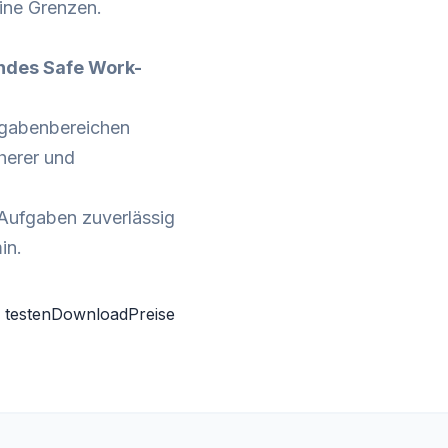
eine Grenzen.
endes Safe Work-
fgabenbereichen
herer und
 Aufgaben zuverlässig
in.
 testen
Download
Preise