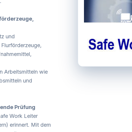
.
rförderzeuge,
tz und
 Flurförderzeuge,
fnahmemittel,
n Arbeitsmitteln wie
ebsmitteln und
rende Prüfung
Safe Work Leiter
ern) erinnert. Mit dem