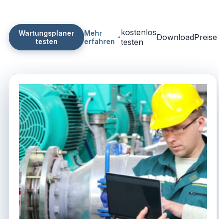
kostenlos
Wartungsplaner
Mehr
Download
Preise
testen
erfahren
testen