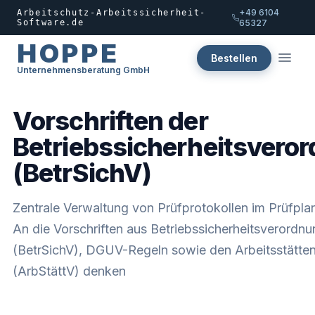
+49 6104
Arbeitschutz-Arbeitssicherheit-
Software.de
65327
HOPPE
Bestellen
Unternehmensberatung GmbH
Vorschriften der
Betriebssicherheitsvero
(BetrSichV)
Zentrale Verwaltung von Prüfprotokollen im Prüfpla
An die Vorschriften aus Betriebssicherheitsverordn
(BetrSichV), DGUV-Regeln sowie den Arbeitsstätte
(ArbStättV) denken