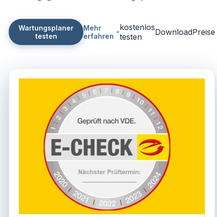
kostenlos
Wartungsplaner
Mehr
Download
Preise
testen
erfahren
testen