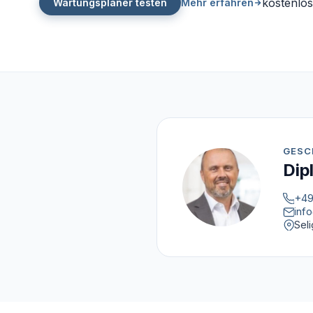
kostenlos
Wartungsplaner testen
Mehr erfahren
GESC
Dip
+49
inf
Sel