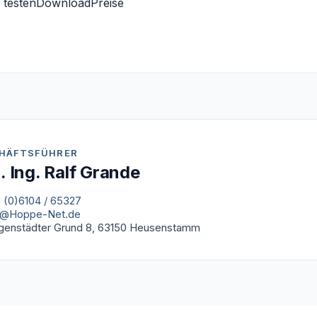
 testen
Download
Preise
HÄFTSFÜHRER
l. Ing. Ralf Grande
 (0)6104 / 65327
o@Hoppe-Net.de
igenstädter Grund 8, 63150 Heusenstamm