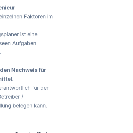
enieur
 einzelnen Faktoren im
planer ist eine
n seen Aufgaben
.
 den Nachweis für
ttel.
rantwortlich für den
treiber /
üllung belegen kann.