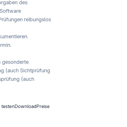
orgaben des
 Software
 Prüfungen reibungslos
kumentieren.
rmin.
en gesonderte
fung (auch Sichtprüfung
tsprüfung (auch
 testen
Download
Preise