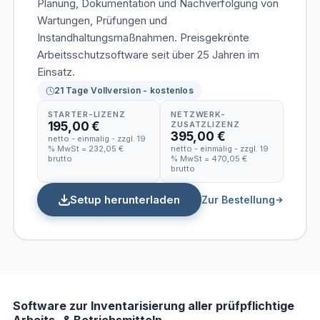
Planung, Dokumentation und Nachverfolgung von
Wartungen, Prüfungen und
Instandhaltungsmaßnahmen. Preisgekrönte
Arbeitsschutzsoftware seit über 25 Jahren im
Einsatz.
21 Tage Vollversion - kostenlos
STARTER-LIZENZ
NETZWERK-
195,00 €
ZUSATZLIZENZ
395,00 €
netto - einmalig - zzgl. 19
% MwSt = 232,05 €
netto - einmalig - zzgl. 19
brutto
% MwSt = 470,05 €
brutto
Setup herunterladen
Zur Bestellung
Software zur Inventarisierung aller prüfpflichtige
Arbeits- & Betriebsmitteln