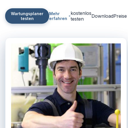
kostenlos
Wartungsplaner
Mehr
Download
Preise
testen
erfahren
testen