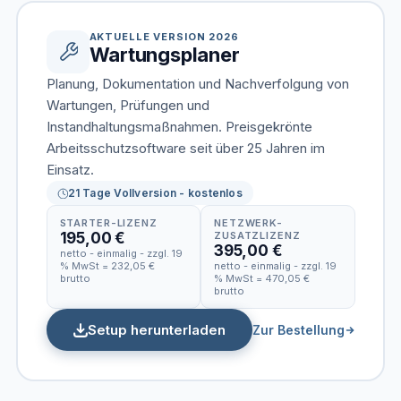
AKTUELLE VERSION 2026
Wartungsplaner
Planung, Dokumentation und Nachverfolgung von
Wartungen, Prüfungen und
Instandhaltungsmaßnahmen. Preisgekrönte
Arbeitsschutzsoftware seit über 25 Jahren im
Einsatz.
21 Tage Vollversion - kostenlos
STARTER-LIZENZ
NETZWERK-
195,00 €
ZUSATZLIZENZ
395,00 €
netto - einmalig - zzgl. 19
% MwSt = 232,05 €
netto - einmalig - zzgl. 19
brutto
% MwSt = 470,05 €
brutto
Setup herunterladen
Zur Bestellung