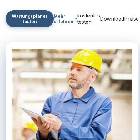
kostenlos
Wartungsplaner
Mehr
Download
Preise
testen
erfahren
testen