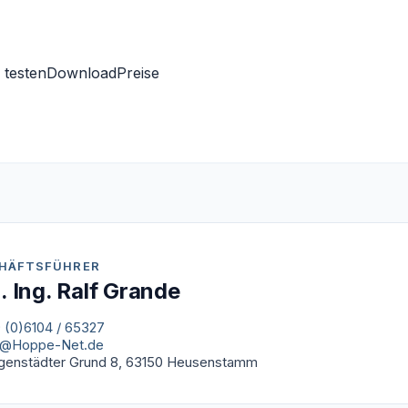
 testen
Download
Preise
HÄFTSFÜHRER
l. Ing. Ralf Grande
 (0)6104 / 65327
o@Hoppe-Net.de
igenstädter Grund 8, 63150 Heusenstamm