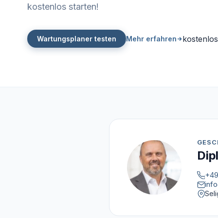
kostenlos starten!
kostenlos
Wartungsplaner testen
Mehr erfahren
GESC
Dip
+49
inf
Sel