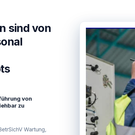
n sind von
sonal
ts
führung von
iehbar zu
BetrSichV Wartung,