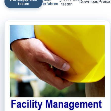
Download
Preise
testen
erfahren
testen